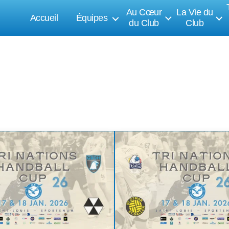
Au Cœur
La Vie du
Accueil
Équipes
du Club
Club