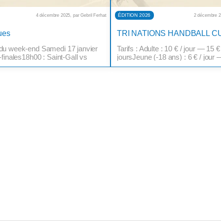
ÉDITION 2026
4 décembre 2025, par Gebril Ferhat
2 décembre 20
ues
u week-end Samedi 17 janvier
Tarifs : Adulte : 10 € / jour — 15 
finales18h00 : Saint-Gall vs
joursJeune (-18 ans) : 6 € / jour 
00 : Dijon vs Bâle Dimanche 18
pass 2 joursEnfant (-6 ans) : Gratu
– Finales16h00 : Petite
obligatoire) Un contrôle d’âge pou
 Finale Plusieurs animations sont
demandé à l’entrée pour les bille
nt les pauses et les intermèdes.
Enfant. Billetterie
tionnement SportenumAllée des
:https://www.helloasso.com/asso
Saint-Louis En voitureAccès via
saint-louis-handball/evenements/t
 37 « Saint-Louis ».Parking
handball-cup/widget-vignette