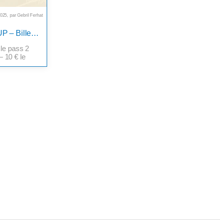
25, par Gebril Ferhat
TRI NATIONS HANDBALL CUP – Billetterie
€ le pass 2
— 10 € le
it (billet
rra être
ts Jeune et
ciations/cs-
ri-nations-