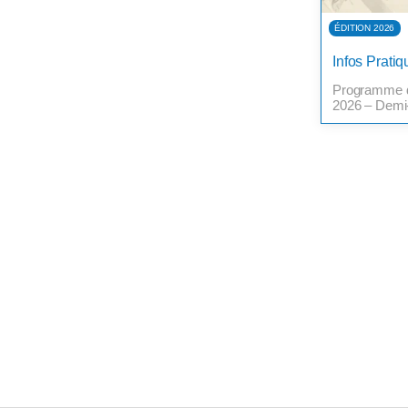
ÉDITION 2026
Infos Pratiq
Programme d
2026 – Demi-
Besançon20h
janvier 2026 
finale18h00 :
prévues dura
Accès & Sta
Sports68300 
l’A35, sortie
conseillé […]