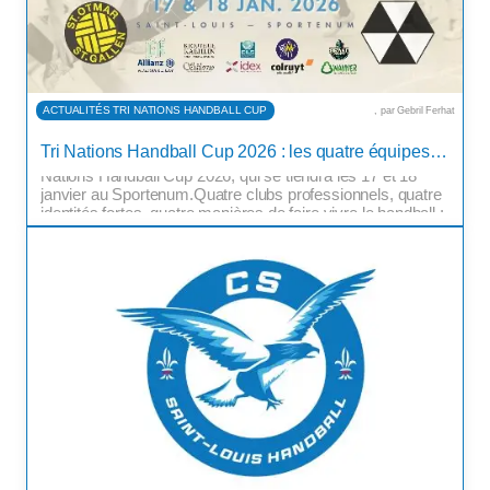
ACTUALITÉS TRI NATIONS HANDBALL CUP
, par Gebril Ferhat
Après plusieurs semaines de révélations, le CS Saint-
Tri Nations Handball Cup 2026 : les quatre équipes professionnelles dévoilées
Louis Handball dévoile enfin l’affiche complète de la Tri
Nations Handball Cup 2026, qui se tiendra les 17 et 18
janvier au Sportenum.Quatre clubs professionnels, quatre
identités fortes, quatre manières de faire vivre le handball :
l’édition 2026 s’annonce d’ores et déjà exceptionnelle.
Dijon Métropole Handball – La […]