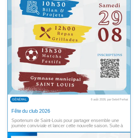
GÉNÉRAL
6 août 2026, par Gebril Ferhat
Après son report, la Fête du Club est de retour ! Nous
Fête du club 2026
vous donnons rendez-vous le samedi 29 août 2026 au
Sportenum de Saint-Louis pour partager ensemble une
journée conviviale et lancer cette nouvelle saison. Suite à
un arrêté préfectoral, l’événement initialement prévu le 27
juin 2026 a dû être reporté au 29 août 2026. […]