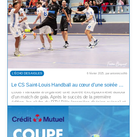
L'ÉCHO DES AIGLES
6 février 2025, par antonincsslhb
Un événement incontournable pour le handball et le sport
Le CS Saint-Louis Handball au cœur d’une soirée de gala réussie
local Pour la deuxième année consécutive, le CS Saint-
Louis Handball a organisé une soirée exceptionnelle autour
d’un match de gala. Après le succès de la première
édition, les clubs du RTV Bâle (première division suisse) et
du Grand Besançon Doubs Handball (Proligue, deuxième
division française) ont […]