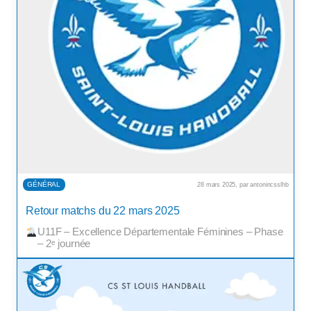
GÉNÉRAL
28 mars 2025, par antonincsslhb
Retour matchs du 22 mars 2025
U11F – Excellence Départementale Féminines – Phase 2
Dé
– 2ᵉ journée