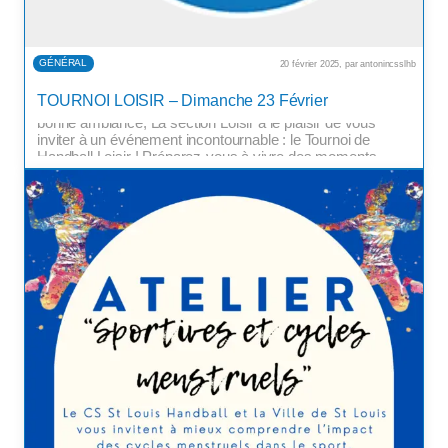
GÉNÉRAL
20 février 2025, par antonincsslhb
Venez Vivre l’Événement Sportif du mois de Février !
TOURNOI LOISIR – Dimanche 23 Février
Chers amis, passionnés du Handball et amateurs de
bonne ambiance, La section Loisir à le plaisir de vous
inviter à un événement incontournable : le Tournoi de
Handball Loisir ! Préparez-vous à vivre des moments
intenses, riches en émotions et en convivialité. Pourquoi
venir encourager les […]