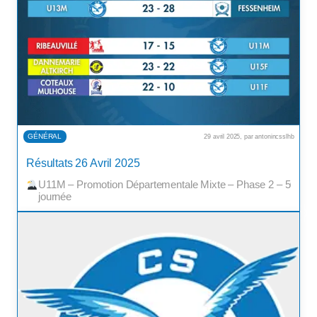
GÉNÉRAL
29 avril 2025, par antonincsslhb
Résultats 26 Avril 2025
U11M – Promotion Départementale Mixte – Phase 2 – 5ᵉ
Dé
journée