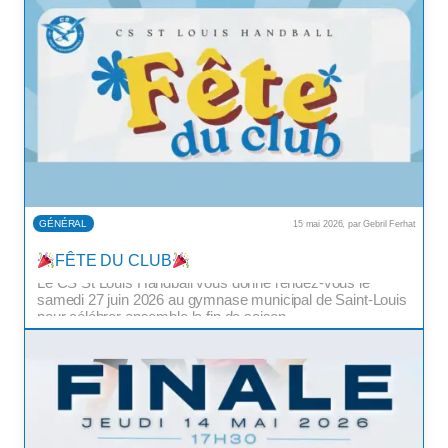
GÉNÉRAL
15 mai 2026, par Gebril Ferhat
FÊTE DU CLUB
Le CS St Louis Handball vous donne rendez-vous le
Au
samedi 27 juin 2026 au gymnase municipal de Saint-Louis
pour célébrer ensemble la fin de saison