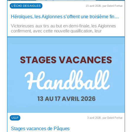
L'ÉCHO DES AIGLES
15 avril 2026, par Gebril Ferhat
Cette année encore, et pour la troisième année
consécutive, les seniors féminines du CS Saint-Louis
Héroïques, les Aiglonnes s’offrent une troisième finale consécutive
Handball se hissent en finale de la Coupe Crédit Mutuel.
Victorieuses aux tirs au but en demi-finale, les Aiglonnes
confirment, avec cette nouvelle qualification, leur
remarquable régularité, dans la continuité des deux
dernières saisons déjà conclues en finale. Opposées à
[…]
U11F
3 avril 2026, par Gebril Ferhat
Stages vacances de Pâques