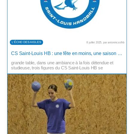
L'ÉCHO DES AIGLES
8 juillet 2025, par antonincsslhb
Le 27 juin en fin de journée, la salle de réunion du
CS Saint-Louis HB : une fête en moins, une saison en construction
complexe sportif du Sportenum s’anime. Autour d’une
grande table, dans une ambiance à la fois détendue et
studieuse, trois figures du CS Saint-Louis HB se
retrouvent pour faire le point : le président Laurent Juge, le
trésorier Brice Caudoux et le salarié sportif […]