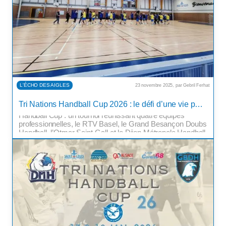
L'ÉCHO DES AIGLES
23 novembre 2025, par Gebril Ferhat
Les 17 et 18 janvier 2026, le CS Saint-Louis Handball
Tri Nations Handball Cup 2026 : le défi d’une vie pour le CS Saint-Louis Handball
organise au Sportenum de Saint-Louis la Tri Nations
Handball Cup : un tournoi réunissant quatre équipes
professionnelles, le RTV Basel, le Grand Besançon Doubs
Handball, l’Otmar Saint-Gall et le Dijon Métropole Handball.
Entre difficultés, fierté et empreinte durable, en quoi une
telle compétition peut-elle transformer […]