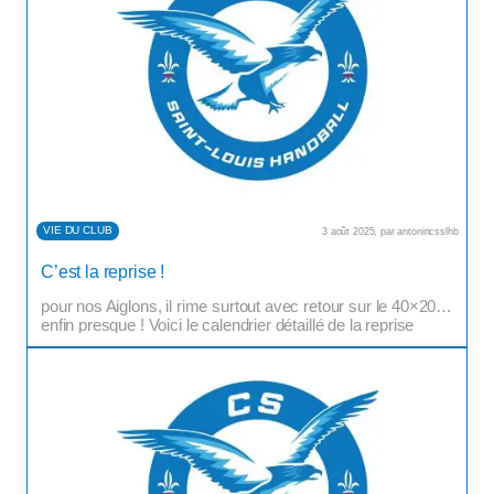
VIE DU CLUB
3 août 2025, par antonincsslhb
Pour certains, le mois d’août rime avec départ en
C’est la reprise !
vacances… ou pire encore, avec retour de vacances.Mais
pour nos Aiglons, il rime surtout avec retour sur le 40×20…
enfin presque ! Voici le calendrier détaillé de la reprise
selon les catégories : Séniors Masculins · À partir du 4
août au Gymnase municipal · Puis […]