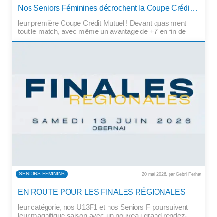
Il y a pile une semaine, nos Seniors Féminines venaient à
Nos Seniors Féminines décrochent la Coupe Crédit Mutuel et signent le doublé !
bout d’une valeureuse équipe des Coteaux pour remporter
leur première Coupe Crédit Mutuel ! Devant quasiment
tout le match, avec même un avantage de +7 en fin de
première période, nos Seniors se sont néanmoins fait peur
face à une équipe des Coteaux qui […]
SENIORS FEMININS
20 mai 2026, par Gebril Ferhat
EN ROUTE POUR LES FINALES RÉGIONALES
Après avoir été sacrées championnes du Haut-Rhin dans
leur catégorie, nos U13F1 et nos Seniors F poursuivent
Obern
leur magnifique saison avec un nouveau grand rendez-