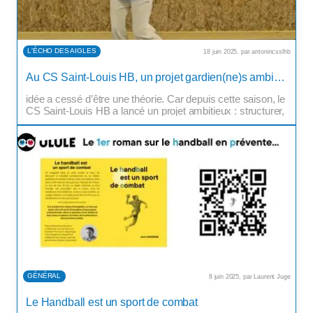
L'ÉCHO DES AIGLES
18 juin 2025, par antonincsslhb
Et si le poste de gardien(ne) devenait le moteur de
Au CS Saint-Louis HB, un projet gardien(ne)s ambitieux… et un club qui s’engage
transformation d’un club tout entier ? À Saint-Louis, cette
idée a cessé d’être une théorie. Car depuis cette saison, le
CS Saint-Louis HB a lancé un projet ambitieux : structurer,
valoriser et accompagner les gardien(ne)s de but dans un
cadre spécifique, exigeant, mais surtout profondément […]
GÉNÉRAL
8 juin 2025, par Laurent Juge
A la manière d’un roman d’anticipation, ce récit axé autour
Le Handball est un sport de combat
de la vie et de l’écosystème d’une joueuse professionnelle,