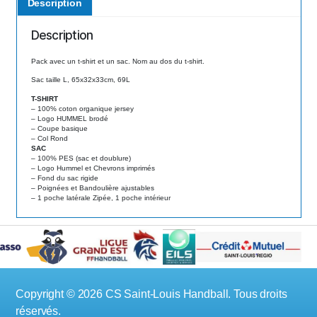
Description
quantity
Description
Pack avec un t-shirt et un sac. Nom au dos du t-shirt.
Sac taille L, 65x32x33cm, 69L
T-SHIRT
– 100% coton organique jersey
– Logo HUMMEL brodé
– Coupe basique
– Col Rond
SAC
– 100% PES (sac et doublure)
– Logo Hummel et Chevrons imprimés
– Fond du sac rigide
– Poignées et Bandoulière ajustables
– 1 poche latérale Zipée, 1 poche intérieur
Copyright © 2026 CS Saint-Louis Handball. Tous droits
réservés.