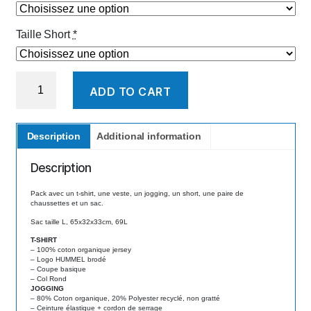
Taille Short
*
Pack
ADD TO CART
Adulte
4
quantity
Description
Additional information
Description
Pack avec un t-shirt, une veste, un jogging, un short, une paire de
chaussettes et un sac.
Sac taille L, 65x32x33cm, 69L
T-SHIRT
– 100% coton organique jersey
– Logo HUMMEL brodé
– Coupe basique
– Col Rond
JOGGING
– 80% Coton organique, 20% Polyester recyclé, non gratté
– Ceinture élastique + cordon de serrage