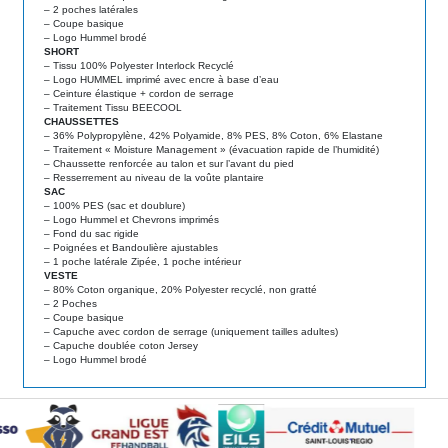
– 2 poches latérales
– Coupe basique
– Logo Hummel brodé
SHORT
– Tissu 100% Polyester Interlock Recyclé
– Logo HUMMEL imprimé avec encre à base d’eau
– Ceinture élastique + cordon de serrage
– Traitement Tissu BEECOOL
CHAUSSETTES
– 36% Polypropylène, 42% Polyamide, 8% PES, 8% Coton, 6% Elastane
– Traitement « Moisture Management » (évacuation rapide de l’humidité)
– Chaussette renforcée au talon et sur l’avant du pied
– Resserrement au niveau de la voûte plantaire
SAC
– 100% PES (sac et doublure)
– Logo Hummel et Chevrons imprimés
– Fond du sac rigide
– Poignées et Bandoulière ajustables
– 1 poche latérale Zipée, 1 poche intérieur
VESTE
– 80% Coton organique, 20% Polyester recyclé, non gratté
– 2 Poches
– Coupe basique
– Capuche avec cordon de serrage (uniquement tailles adultes)
– Capuche doublée coton Jersey
– Logo Hummel brodé