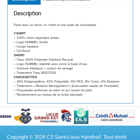
Description
Pack avec un short, un t-shirt et une paire de chaussette.
T-SHIRT
– 100% coton organique jersey
– Logo HUMMEL brodé
– Coupe basique
– Col Rond
SHORT
– Tissu 100% Polyester Interlock Recyclé
– Logo HUMMEL imprimé avec encre à base d’eau
– Ceinture élastique + cordon de serrage
– Traitement Tissu BEECOOL
CHAUSSETTES
– 36% Polypropylène, 42% Polyamide, 8% PES, 8% Coton, 6% Elastane
– Traitement « Moisture Management » (évacuation rapide de l’humidité)
– Chaussette renforcée au talon et sur l’avant du pied
– Resserrement au niveau de la voûte plantaire
Copyright © 2026 CS Saint-Louis Handball. Tous droits