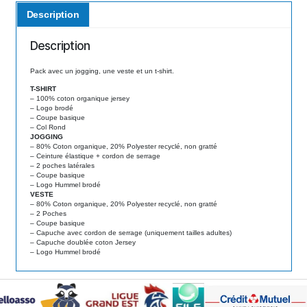
quantity
Description
Description
Pack avec un jogging, une veste et un t-shirt.
T-SHIRT
– 100% coton organique jersey
– Logo brodé
– Coupe basique
– Col Rond
JOGGING
– 80% Coton organique, 20% Polyester recyclé, non gratté
– Ceinture élastique + cordon de serrage
– 2 poches latérales
– Coupe basique
– Logo Hummel brodé
VESTE
– 80% Coton organique, 20% Polyester recyclé, non gratté
– 2 Poches
– Coupe basique
– Capuche avec cordon de serrage (uniquement tailles adultes)
– Capuche doublée coton Jersey
– Logo Hummel brodé