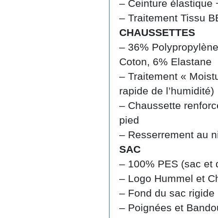
– Ceinture élastique
– Traitement Tissu
CHAUSSETTES
– 36% Polypropylèn
Coton, 6% Elastane
– Traitement « Mois
rapide de l’humidité)
– Chaussette renforcé
pied
– Resserrement au ni
SAC
– 100% PES (sac et 
– Logo Hummel et C
– Fond du sac rigide
– Poignées et Bandou