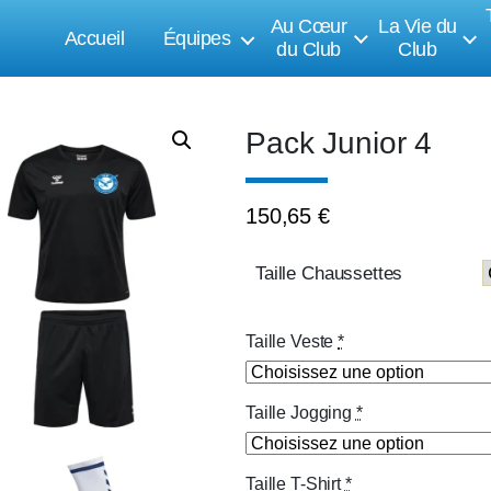
Au Cœur
La Vie du
Accueil
Équipes
du Club
Club
Pack Junior 4
150,65
€
Taille Chaussettes
Taille Veste
*
Taille Jogging
*
Taille T-Shirt
*