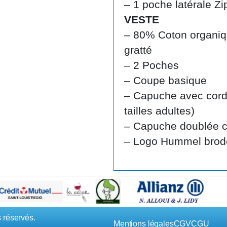
– 1 poche latérale Zi
VESTE
– 80% Coton organiq
gratté
– 2 Poches
– Coupe basique
– Capuche avec cord
tailles adultes)
– Capuche doublée c
– Logo Hummel brod
 réservés.
Mentions légales
CGV
CGU