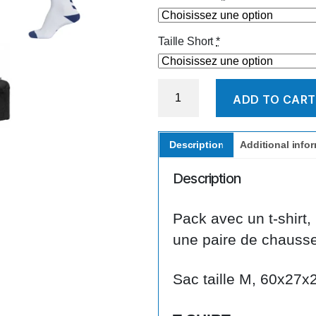
Taille Short
*
Pack
ADD TO CART
Junior
4
quantity
Description
Additional info
Description
Pack avec un t-shirt,
une paire de chausse
Sac taille M, 60x27