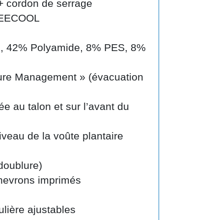
 + cordon de serrage
 BEECOOL
e, 42% Polyamide, 8% PES, 8%
ture Management » (évacuation
e au talon et sur l’avant du
veau de la voûte plantaire
doublure)
hevrons imprimés
lière ajustables