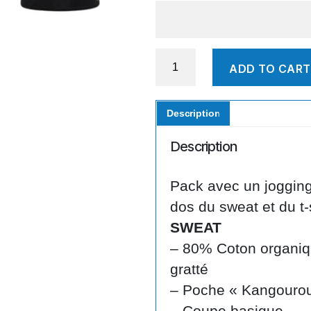
Pack
ADD TO CART
Junior
5
(floqué)
Description
quantity
Description
Pack avec un jogging
dos du sweat et du t-s
SWEAT
– 80% Coton organiq
gratté
– Poche « Kangouro
– Coupe basique