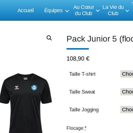
Au Cœur
La Vie du
Accueil
Équipes
du Club
Club
Pack Junior 5 (flo
108,90
€
Taille T-shirt
Taille Sweat
Taille Jogging
Flocage
*