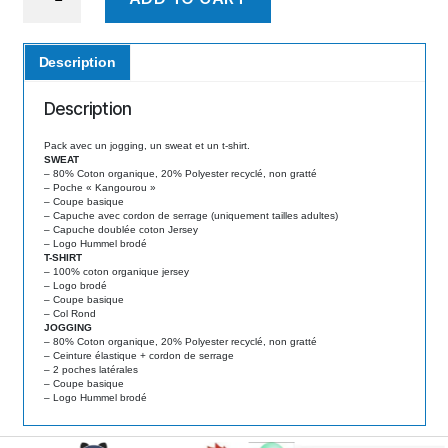
Junior
5
quantity
Description
Description
Pack avec un jogging, un sweat et un t-shirt.
SWEAT
– 80% Coton organique, 20% Polyester recyclé, non gratté
– Poche « Kangourou »
– Coupe basique
– Capuche avec cordon de serrage (uniquement tailles adultes)
– Capuche doublée coton Jersey
– Logo Hummel brodé
T-SHIRT
– 100% coton organique jersey
– Logo brodé
– Coupe basique
– Col Rond
JOGGING
– 80% Coton organique, 20% Polyester recyclé, non gratté
– Ceinture élastique + cordon de serrage
– 2 poches latérales
– Coupe basique
– Logo Hummel brodé