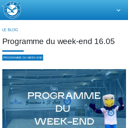
CS
Saint-
Louis
LE BLOG
Handball
Programme du week-end 16.05
PROGRAMME DU WEEK-END