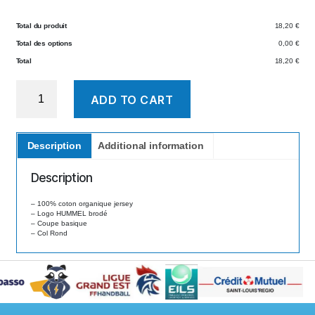
Total du produit
18,20 €
Total des options
0,00 €
Total
18,20 €
T-
ADD TO CART
Shirt
Fille
quantity
Description
Additional information
Description
– 100% coton organique jersey
– Logo HUMMEL brodé
– Coupe basique
– Col Rond