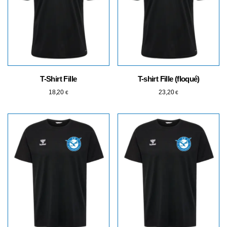
T-Shirt Fille
T-shirt Fille (floqué)
18,20
23,20
€
€